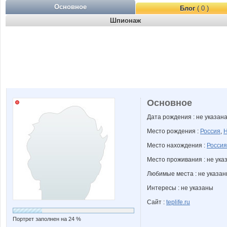
Основное
Блог
( 0 )
Шпионаж
Основное
Дата рождения : не указан
Место рождения :
Россия
,
Н
Место нахождения :
Россия
Место проживания : не ука
Любимые места : не указа
Интересы : не указаны
Сайт :
teplife.ru
Портрет заполнен на 24 %