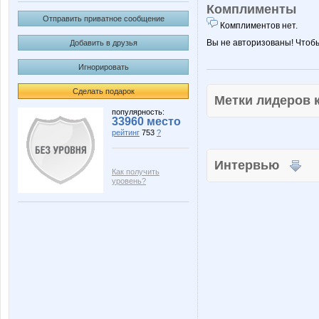
Комплименты
Отправить приватное сообщение
Комплиментов нет.
Вы не авторизованы! Чтоб
Добавить в друзья
Игнорировать
Сделать подарок
Метки лидеров
популярность:
33960 место
рейтинг
753
?
Интервью
Как получить
уровень?