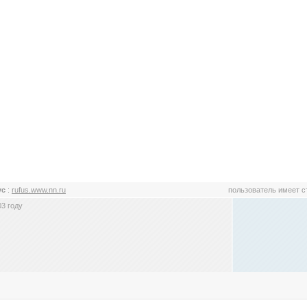
ус
:
rufus.www.nn.ru
пользователь имеет 
3 году