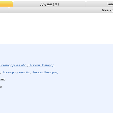
Друзья
( 8 )
Гал
Мне н
а
ижегородская обл.
,
Нижний Новгород
,
Нижегородская обл.
,
Нижний Новгород
зано
ны